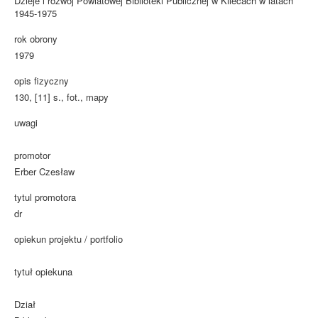
Dzieje i rozwój Powiatowej Biblioteki Publicznej w Kilecach w latach
1945-1975
rok obrony
1979
opis fizyczny
130, [11] s., fot., mapy
uwagi
promotor
Erber Czesław
tytul promotora
dr
opiekun projektu / portfolio
tytuł opiekuna
Dział