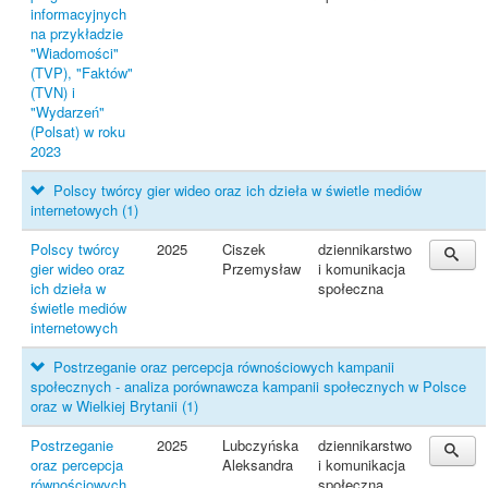
informacyjnych
na przykładzie
"Wiadomości"
(TVP), "Faktów"
(TVN) i
"Wydarzeń"
(Polsat) w roku
2023
Polscy twórcy gier wideo oraz ich dzieła w świetle mediów
internetowych
(1)
Polscy twórcy
2025
Ciszek
dziennikarstwo
gier wideo oraz
Przemysław
i komunikacja
ich dzieła w
społeczna
świetle mediów
internetowych
Postrzeganie oraz percepcja równościowych kampanii
społecznych - analiza porównawcza kampanii społecznych w Polsce
oraz w Wielkiej Brytanii
(1)
Postrzeganie
2025
Lubczyńska
dziennikarstwo
oraz percepcja
Aleksandra
i komunikacja
równościowych
społeczna