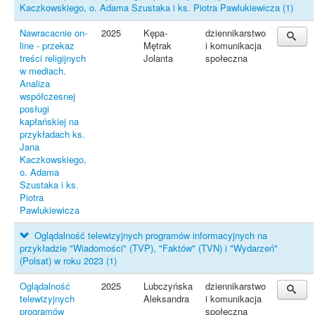
Kaczkowskiego, o. Adama Szustaka i ks. Piotra Pawlukiewicza
(1)
Nawracacnie on-
2025
Kępa-
dziennikarstwo
line - przekaz
Mętrak
i komunikacja
treści religijnych
Jolanta
społeczna
w mediach.
Analiza
współczesnej
posługi
kapłańskiej na
przykładach ks.
Jana
Kaczkowskiego,
o. Adama
Szustaka i ks.
Piotra
Pawlukiewicza
Oglądalność telewizyjnych programów informacyjnych na
przykładzie "Wiadomości" (TVP), "Faktów" (TVN) i "Wydarzeń"
(Polsat) w roku 2023
(1)
Oglądalność
2025
Lubczyńska
dziennikarstwo
telewizyjnych
Aleksandra
i komunikacja
programów
społeczna