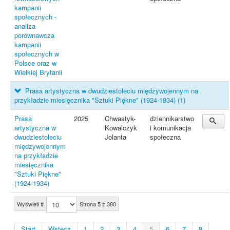
kampanii
społecznych -
analiza
porównawcza
kampanii
społecznych w
Polsce oraz w
Wielkiej Brytanii
Prasa artystyczna w dwudziestoleciu międzywojennym na
przykładzie miesięcznika "Sztuki Piękne" (1924-1934)
(1)
Prasa
2025
Chwastyk-
dziennikarstwo
artystyczna w
Kowalczyk
i komunikacja
dwudziestoleciu
Jolanta
społeczna
międzywojennym
na przykładzie
miesięcznika
"Sztuki Piękne"
(1924-1934)
Wyświetl #
Strona 5 z 380
Start
Wstecz
1
2
3
4
5
6
7
8