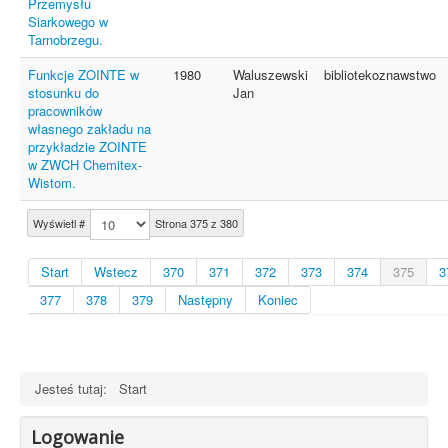
Przemysłu
Siarkowego w
Tarnobrzegu.
Funkcje ZOINTE w
1980
Waluszewski
bibliotekoznawstwo
stosunku do
Jan
pracowników
własnego zakładu na
przykładzie ZOINTE
w ZWCH Chemitex-
Wistom.
Wyświetl #
Strona 375 z 380
Start
Wstecz
370
371
372
373
374
375
3
377
378
379
Następny
Koniec
Jesteś tutaj:
Start
Logowanie