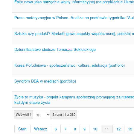
Fake news jako narzędzie wojny informacyjnej (na przykładzie Ukrai
Prasa motoryzacyjna w Polsce. Analiza na podstawie tygodnika "Aut
Sztuka czy produkt? Marketingowe aspekty współczesnej, polskiej m
Dziennikarstwo śledcze Tomasza Sekielskiego
Korea Południowa - społeczeństwo, kultura, edukacja (portfolio)
Syndrom DDA w mediach (portfolio)
Życie to muzyka - projekt kampanii społecznej promującej zaintere
każdym etapie życia
Wyświetl #
Strona 11 z 380
Start
Wstecz
6
7
8
9
10
11
12
13