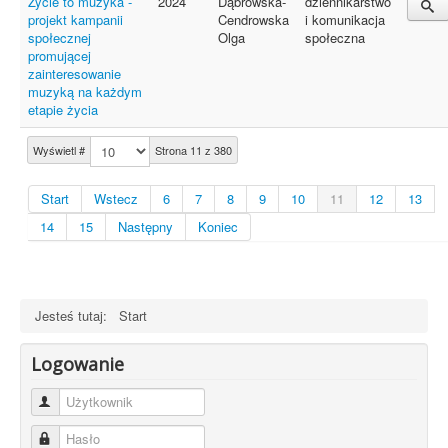
Życie to muzyka -
2024
Dąbrowska-
dziennikarstwo
projekt kampanii
Cendrowska
i komunikacja
społecznej
Olga
społeczna
promującej
zainteresowanie
muzyką na każdym
etapie życia
Wyświetl #
Strona 11 z 380
Start
Wstecz
6
7
8
9
10
11
12
13
14
15
Następny
Koniec
Jesteś tutaj:
Start
Logowanie
Użytkownik
Hasło