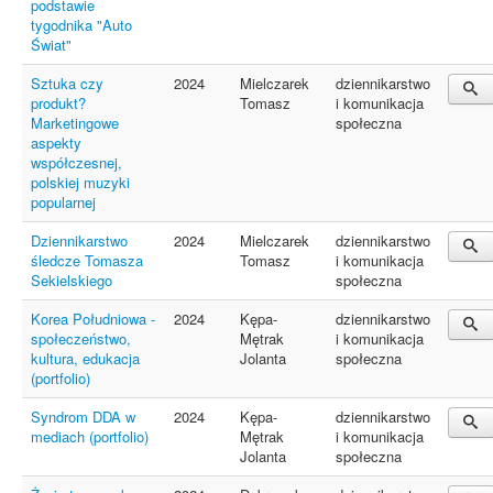
podstawie
tygodnika "Auto
Świat"
Sztuka czy
2024
Mielczarek
dziennikarstwo
produkt?
Tomasz
i komunikacja
Marketingowe
społeczna
aspekty
współczesnej,
polskiej muzyki
popularnej
Dziennikarstwo
2024
Mielczarek
dziennikarstwo
śledcze Tomasza
Tomasz
i komunikacja
Sekielskiego
społeczna
Korea Południowa -
2024
Kępa-
dziennikarstwo
społeczeństwo,
Mętrak
i komunikacja
kultura, edukacja
Jolanta
społeczna
(portfolio)
Syndrom DDA w
2024
Kępa-
dziennikarstwo
mediach (portfolio)
Mętrak
i komunikacja
Jolanta
społeczna