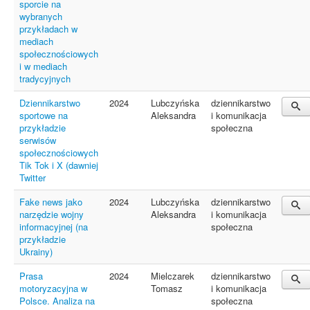
sporcie na
wybranych
przykładach w
mediach
społecznościowych
i w mediach
tradycyjnych
Dziennikarstwo
2024
Lubczyńska
dziennikarstwo
sportowe na
Aleksandra
i komunikacja
przykładzie
społeczna
serwisów
społecznościowych
Tik Tok i X (dawniej
Twitter
Fake news jako
2024
Lubczyńska
dziennikarstwo
narzędzie wojny
Aleksandra
i komunikacja
informacyjnej (na
społeczna
przykładzie
Ukrainy)
Prasa
2024
Mielczarek
dziennikarstwo
motoryzacyjna w
Tomasz
i komunikacja
Polsce. Analiza na
społeczna