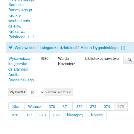
Samuela
Bandtkiego pt.
Krótkie
wyobrażenie
dziejów
Królestwa
Polskiego. t. II.
Wydawnicza i księgarska działalność Adolfa Dygasińskiego.
(1)
Wydawnicza i
1980
Warda
bibliotekoznawstwo
księgarska
Kazimierz
działalność
Adolfa
Dygasińskiego.
Wyświetl #
Strona 375 z 380
Start
Wstecz
370
371
372
373
374
375
376
377
378
379
Następny
Koniec