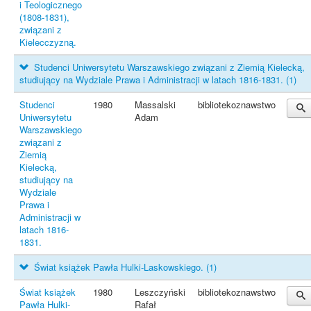
i Teologicznego
(1808-1831),
związani z
Kielecczyzną.
Studenci Uniwersytetu Warszawskiego związani z Ziemią Kielecką,
studiujący na Wydziale Prawa i Administracji w latach 1816-1831.
(1)
Studenci
1980
Massalski
bibliotekoznawstwo
Uniwersytetu
Adam
Warszawskiego
związani z
Ziemią
Kielecką,
studiujący na
Wydziale
Prawa i
Administracji w
latach 1816-
1831.
Świat książek Pawła Hulki-Laskowskiego.
(1)
Świat książek
1980
Leszczyński
bibliotekoznawstwo
Pawła Hulki-
Rafał