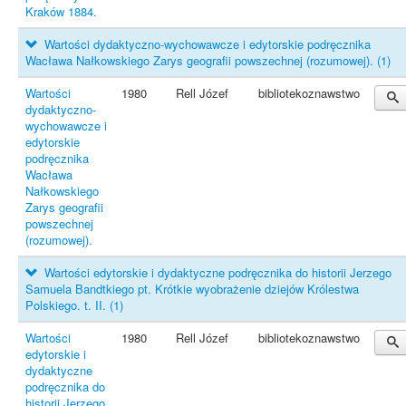
Kraków 1884.
Wartości dydaktyczno-wychowawcze i edytorskie podręcznika
Wacława Nałkowskiego Zarys geografii powszechnej (rozumowej).
(1)
Wartości
1980
Rell Józef
bibliotekoznawstwo
dydaktyczno-
wychowawcze i
edytorskie
podręcznika
Wacława
Nałkowskiego
Zarys geografii
powszechnej
(rozumowej).
Wartości edytorskie i dydaktyczne podręcznika do historii Jerzego
Samuela Bandtkiego pt. Krótkie wyobrażenie dziejów Królestwa
Polskiego. t. II.
(1)
Wartości
1980
Rell Józef
bibliotekoznawstwo
edytorskie i
dydaktyczne
podręcznika do
historii Jerzego