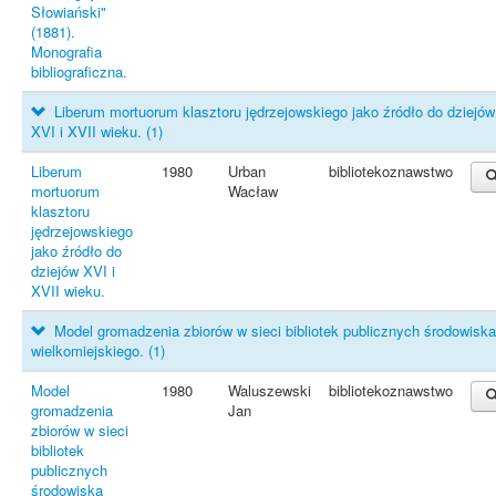
Słowiański"
(1881).
Monografia
bibliograficzna.
Liberum mortuorum klasztoru jędrzejowskiego jako źródło do dziejów
XVI i XVII wieku.
(1)
Liberum
1980
Urban
bibliotekoznawstwo
mortuorum
Wacław
klasztoru
jędrzejowskiego
jako źródło do
dziejów XVI i
XVII wieku.
Model gromadzenia zbiorów w sieci bibliotek publicznych środowisk
wielkomiejskiego.
(1)
Model
1980
Waluszewski
bibliotekoznawstwo
gromadzenia
Jan
zbiorów w sieci
bibliotek
publicznych
środowiska