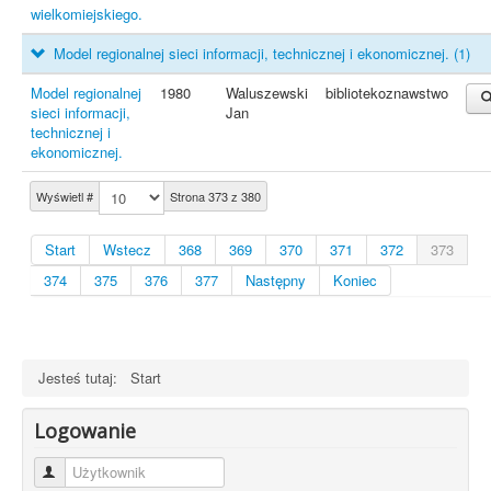
wielkomiejskiego.
Model regionalnej sieci informacji, technicznej i ekonomicznej.
(1)
Model regionalnej
1980
Waluszewski
bibliotekoznawstwo
sieci informacji,
Jan
technicznej i
ekonomicznej.
Wyświetl #
Strona 373 z 380
Start
Wstecz
368
369
370
371
372
373
374
375
376
377
Następny
Koniec
Jesteś tutaj:
Start
Logowanie
Użytkownik