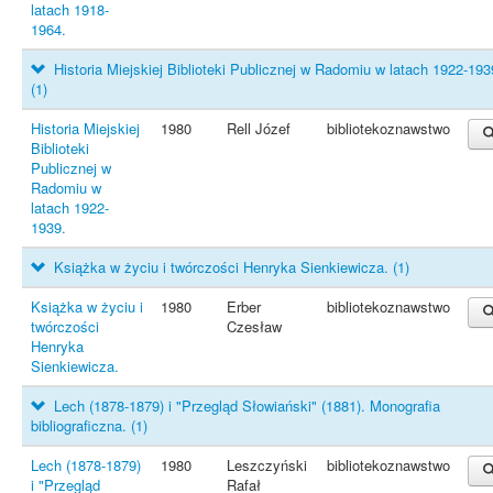
latach 1918-
1964.
Historia Miejskiej Biblioteki Publicznej w Radomiu w latach 1922-193
(1)
Historia Miejskiej
1980
Rell Józef
bibliotekoznawstwo
Biblioteki
Publicznej w
Radomiu w
latach 1922-
1939.
Książka w życiu i twórczości Henryka Sienkiewicza.
(1)
Książka w życiu i
1980
Erber
bibliotekoznawstwo
twórczości
Czesław
Henryka
Sienkiewicza.
Lech (1878-1879) i "Przegląd Słowiański" (1881). Monografia
bibliograficzna.
(1)
Lech (1878-1879)
1980
Leszczyński
bibliotekoznawstwo
i "Przegląd
Rafał