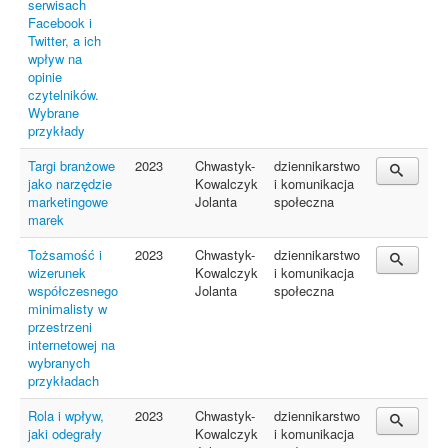
serwisach
Facebook i
Twitter, a ich
wpływ na
opinie
czytelników.
Wybrane
przykłady
Targi branżowe
2023
Chwastyk-
dziennikarstwo
jako narzędzie
Kowalczyk
i komunikacja
marketingowe
Jolanta
społeczna
marek
Tożsamość i
2023
Chwastyk-
dziennikarstwo
wizerunek
Kowalczyk
i komunikacja
współczesnego
Jolanta
społeczna
minimalisty w
przestrzeni
internetowej na
wybranych
przykładach
Rola i wpływ,
2023
Chwastyk-
dziennikarstwo
jaki odegrały
Kowalczyk
i komunikacja