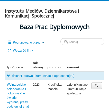
Instytutu Mediów, Dziennikarstwa i
Komunikacji Społecznej
Baza Prac Dyplomowych
Pogrupowane przez
Wyczyść filtry
rok
tytuł pracy
obrony
promotor
kierunek
dziennikarstwo i komunikacja społeczna
(10)
Wojna polsko-
2023
Krasińska
dziennikarstwo
bolszewicka i
Izabela
i komunikacja
pokój ryski w
społeczna
świetle
wybranej prasy
codziennej z lat