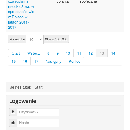
czasopisma
Jolanta
społeczna
młodzieżowe w
społeczeństwie
w Polsce w
latach 2011-
2017
Wyświetl #
Strona 13 z 380
Start
Wstecz
8
9
10
11
12
13
14
15
16
17
Następny
Koniec
Jesteś tutaj:
Start
Logowanie
Użytkownik
Hasło