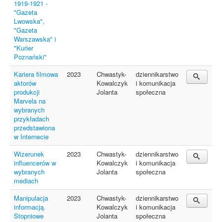
1919-1921 -
"Gazeta
Lwowska",
"Gazeta
Warszawska" i
"Kurier
Poznański"
Kariera filmowa
2023
Chwastyk-
dziennikarstwo
aktorów
Kowalczyk
i komunikacja
produkcji
Jolanta
społeczna
Marvela na
wybranych
przykładach
przedstawiona
w Internecie
Wizerunek
2023
Chwastyk-
dziennikarstwo
influencerów w
Kowalczyk
i komunikacja
wybranych
Jolanta
społeczna
mediach
Manipulacja
2023
Chwastyk-
dziennikarstwo
informacją.
Kowalczyk
i komunikacja
Stopniowe
Jolanta
społeczna