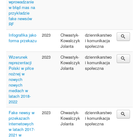
wprowadzanie
w błąd mas na
przykładzie
fake newsów
RF
Infografika jako
2023
Chwastyk-
dziennikarstwo
forma przekazu
Kowalczyk
i komunikacja
Jolanta
społeczna
Wizerunek
2023
Chwastyk-
dziennikarstwo
reprezentacji
Kowalczyk
i komunikacja
Polski w piłce
Jolanta
społeczna
nożnej w
nowych
nowych
mediach w
latach 2018-
2022
Fake newsy w
2023
Chwastyk-
dziennikarstwo
przekazach
Kowalczyk
i komunikacja
internetowych
Jolanta
społeczna
w latach 2017-
2021 w