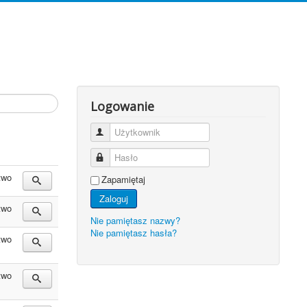
Logowanie
Użytkownik
Hasło
two
Zapamiętaj
Zaloguj
two
Nie pamiętasz nazwy?
Nie pamiętasz hasła?
two
two