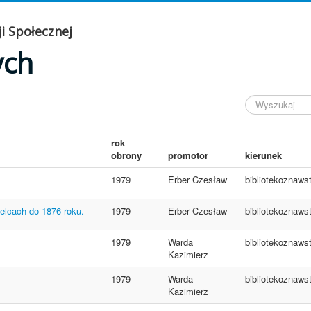
i Społecznej
ych
rok
obrony
promotor
kierunek
1979
Erber Czesław
bibliotekoznaws
ielcach do 1876 roku.
1979
Erber Czesław
bibliotekoznaws
1979
Warda
bibliotekoznaws
Kazimierz
1979
Warda
bibliotekoznaws
Kazimierz