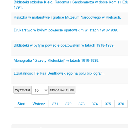
Biblioteki szkolne Kielc, Radomia i Sandomierza w dobie Komisji Ed
1794.
Książka w malarstwie i grafice Muzeum Narodowego w Kielcach.
Drukarstwo w byłym powiecie opatowskim w latach 1918-1939.
Biblioteki w byłym powiecie opatowskim w latach 1918-1939.
Monografia "Gazety Kieleckiej" w latach 1919-1939.
Działalność Feliksa Bentkowskiego na polu bibliografii.
Wyświetl #
Strona 378 z 380
Start
Wstecz
371
372
373
374
375
376