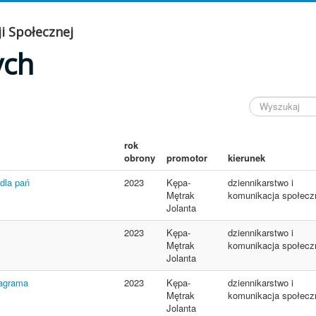
i Społecznej
ych
rok
obrony
promotor
kierunek
dla pań
2023
Kępa-
dziennikarstwo i
Mętrak
komunikacja społecz
Jolanta
2023
Kępa-
dziennikarstwo i
Mętrak
komunikacja społecz
Jolanta
tagrama
2023
Kępa-
dziennikarstwo i
Mętrak
komunikacja społecz
Jolanta