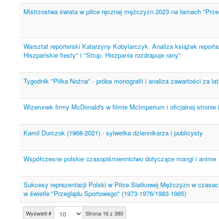
Mistrzostwa świata w piłce ręcznej mężczyzn 2023 na łamach "Prz
Warsztat reporterski Katarzyny Kobylarczyk. Analiza książek report
Hiszpańskie fiesty" i "Strup. Hiszpania rozdrapuje rany"
Tygodnik "Piłka Nożna" - próba monografii i analiza zawartości za la
Wizerunek firmy McDonald's w filmie McImperium i oficjalnej stronie 
Kamil Durczok (1968-2021) - sylwetka dziennikarza i publicysty
Współczesne polskie czasopiśmiennictwo dotyczące mangi i anime
Sukcesy reprezentacji Polski w Piłce Siatkowej Mężczyzn w czasa
w świetle "Przeglądu Sportowego" (1973-1976/1983-1985)
Wyświetl #
Strona 16 z 380