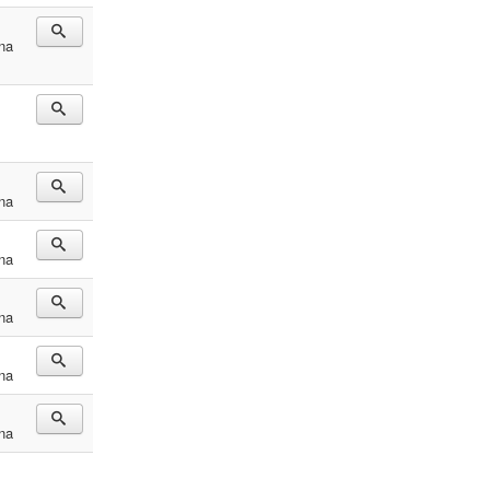
na
na
na
na
na
na