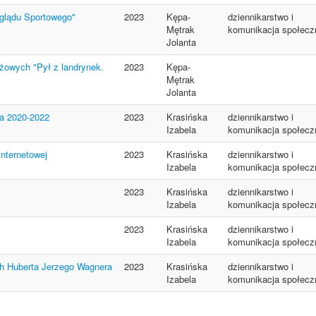
eglądu Sportowego"
2023
Kępa-
dziennikarstwo i
Mętrak
komunikacja społecz
Jolanta
ażowych "Pył z landrynek.
2023
Kępa-
Mętrak
Jolanta
ta 2020-2022
2023
Krasińska
dziennikarstwo i
Izabela
komunikacja społecz
internetowej
2023
Krasińska
dziennikarstwo i
Izabela
komunikacja społecz
2023
Krasińska
dziennikarstwo i
Izabela
komunikacja społecz
2023
Krasińska
dziennikarstwo i
Izabela
komunikacja społecz
ch Huberta Jerzego Wagnera
2023
Krasińska
dziennikarstwo i
Izabela
komunikacja społecz